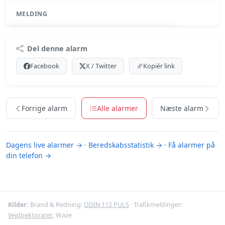
MELDING
Premium indhold
Del denne alarm
Log ind med Premium for at se meldingen.
Facebook
X / Twitter
Kopiér link
Se Premium-muligheder
Forrige alarm
Alle alarmer
Næste alarm
Dagens live alarmer →
·
Beredskabsstatistik →
·
Få alarmer på
din telefon →
Kilder:
Brand & Redning:
ODIN 112 PULS
· Trafikmeldinger:
Vejdirektoratet
, Waze