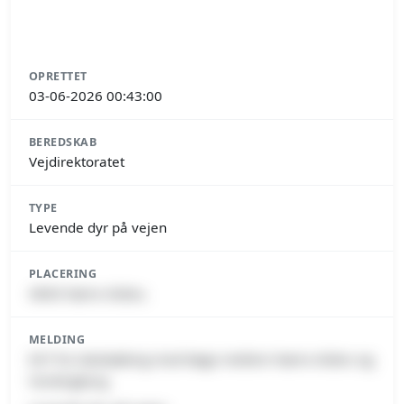
OPRETTET
03-06-2026 00:43:00
BEREDSKAB
Vejdirektoratet
TYPE
Levende dyr på vejen
PLACERING
4840 Nørre Alslev,
MELDING
E47 fra Sakskøbing mod Køge mellem Nørre Alslev og
Vordingborg