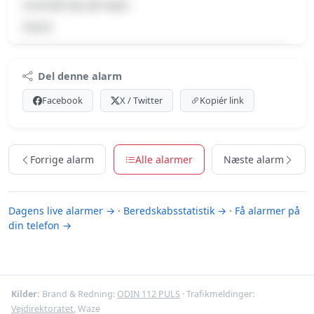
Levende dyr på vejen
Svane
Premium indhold
Del denne alarm
Log ind med Premium for at se meldingen og kortet.
Facebook
X / Twitter
Kopiér link
Se Premium-muligheder
Forrige alarm
Alle alarmer
Næste alarm
Dagens live alarmer →
·
Beredskabsstatistik →
·
Få alarmer på
din telefon →
Kilder:
Brand & Redning:
ODIN 112 PULS
· Trafikmeldinger:
Vejdirektoratet
, Waze