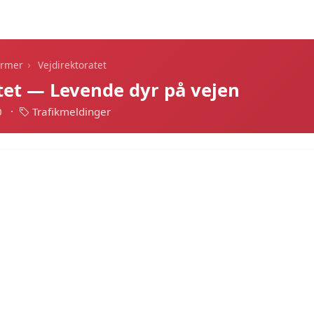
Dagens alarmer
Statistik
Alle alarmer
Push
›
armer
Vejdirektoratet
tet — Levende dyr på vejen
0
·
Trafikmeldinger