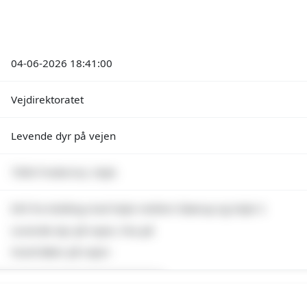
04-06-2026 18:41:00
Vejdirektoratet
Levende dyr på vejen
7000 Fredericia, Vejle
E45 fra Kolding mod Vejle mellem Skærup og Vejle S
Levende dyr på vejen, Pas på
Hund løber på vejen
emium indhold