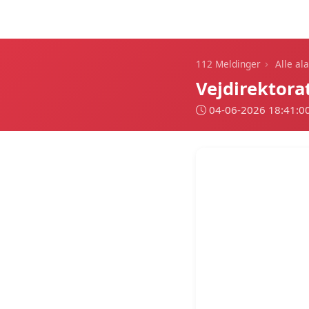
112 Meldinger
›
112 Meldinger
Alle al
Vejdirektora
04-06-2026 18:41:0