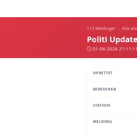
112 Meldinger
›
112 Meldinger
Alle al
Politi Update
01-06-2026 21:11:1
OPRETTET
BEREDSKAB
STATION
MELDING