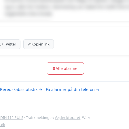
og er uden for livsfare. Hammelvej var lukket for trafik frem ti
Vagtchefen Dion Emdal
um indhold
m for at se meldingen.
X / Twitter
Kopiér link
m-muligheder
Alle alarmer
Beredskabsstatistik →
·
Få alarmer på din telefon →
DIN 112 PULS
· Trafikmeldinger:
Vejdirektoratet
, Waze
t.dk