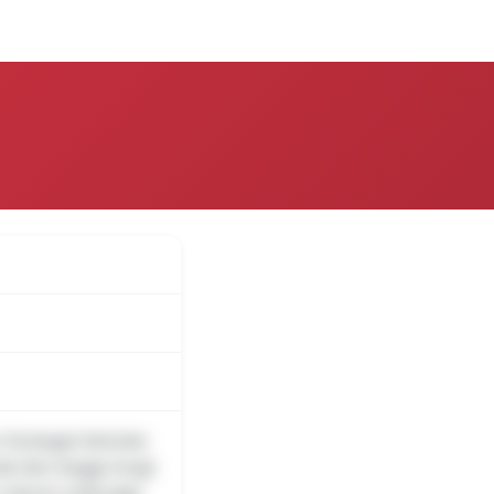
over
Log på
r foretaget tekniske
nde blev begge bragt
r blevet undersøgt