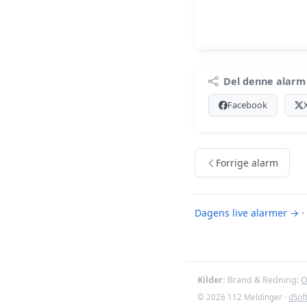
Premi
Del denne alarm
Log ind med Premiu
Facebook
Se Premiu
Forrige alarm
Dagens live alarmer →
·
Kilder:
Brand & Redning:
O
© 2026 112 Meldinger ·
dSof