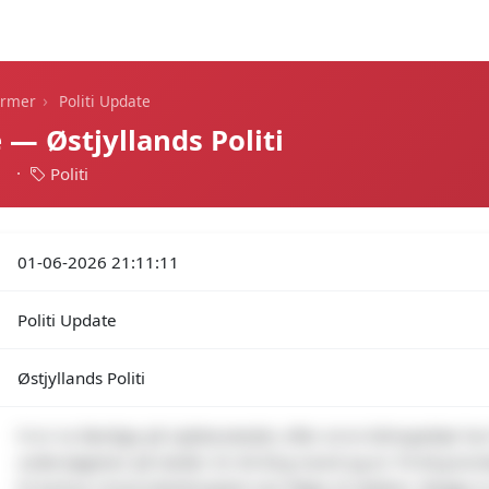
Dagens alarmer
Statistik
Alle alarmer
Push
›
armer
Politi Update
 — Østjyllands Politi
1
·
Politi
01-06-2026 21:11:11
Politi Update
Østjyllands Politi
Vi er nu færdige på ulykkesstedet, efter at en bilinspektør ha
undersøgelser på stedet. En 40-årig mand og en 76-årig kvi
til Aarhus Universitetshospital som følge af ulykken. Begge e