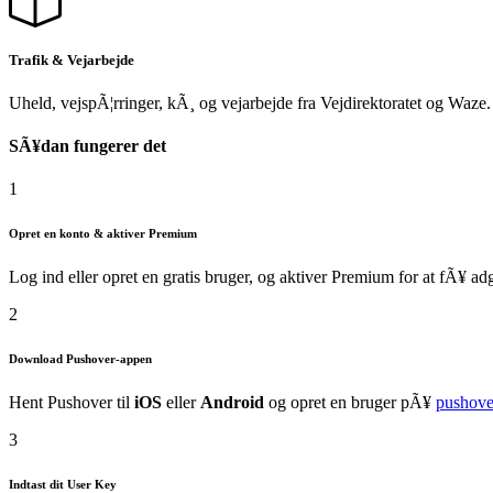
Trafik & Vejarbejde
Uheld, vejspÃ¦rringer, kÃ¸ og vejarbejde fra Vejdirektoratet og Waze
SÃ¥dan fungerer det
1
Opret en konto & aktiver Premium
Log ind eller opret en gratis bruger, og aktiver Premium for at fÃ¥ ad
2
Download Pushover-appen
Hent Pushover til
iOS
eller
Android
og opret en bruger pÃ¥
pushove
3
Indtast dit User Key