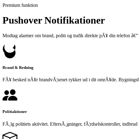
Premium funktion
Pushover Notifikationer
Modtag alarmer om brand, politi og trafik direkte pÃ¥ din telefon â€” i
Brand & Redning
FÃ¥ besked nÃ¥r brandvÃ¦senet rykker ud i dit omrÃ¥de. Bygningsbr
Politiaktioner
FÃ¸lg politiets aktivitet. EftersÃ¸gninger, fÃ¦rdselskontroller, indbr