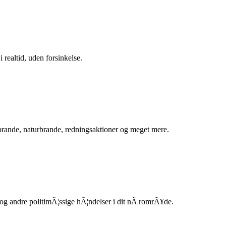
 realtid, uden forsinkelse.
ande, naturbrande, redningsaktioner og meget mere.
ud og andre politimÃ¦ssige hÃ¦ndelser i dit nÃ¦romrÃ¥de.