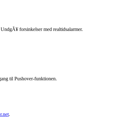
. UndgÃ¥ forsinkelser med realtidsalarmer.
gang til Pushover-funktionen.
r.net
.