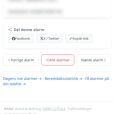
Destination: RODBYHAMN DK.
Premium indhold
Del denne alarm
Log ind med Premium for at se meldingen og kortet.
Facebook
X / Twitter
Kopiér link
Se Premium-muligheder
Forrige alarm
Alle alarmer
Næste alarm
Dagens live alarmer →
·
Beredskabsstatistik →
·
Få alarmer på
din telefon →
Kilder:
Brand & Redning:
ODIN 112 PULS
· Trafikmeldinger: