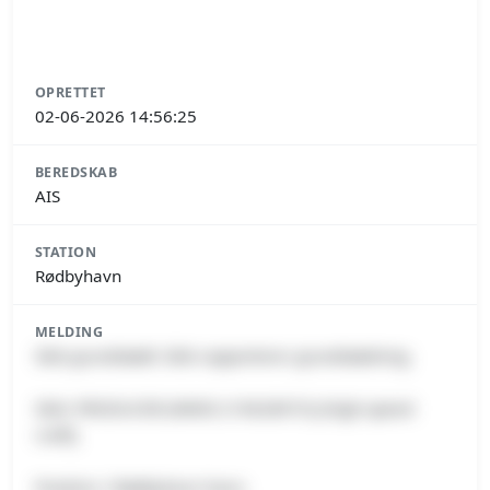
OPRETTET
02-06-2026 14:56:25
BEREDSKAB
AIS
STATION
Rødbyhavn
MELDING
Skib grundstødt: Skib rapporterer grundstødning.
Skib: PRODUCER (MMSI 219028973) [High-speed
craft].
Position: I Rødbyhavn havn.