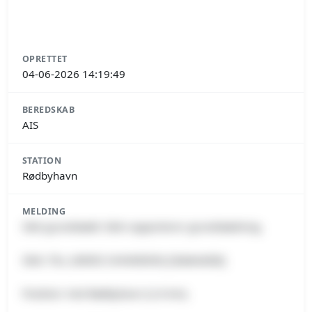
OPRETTET
04-06-2026 14:19:49
BEREDSKAB
AIS
STATION
Rødbyhavn
MELDING
Skib grundstødt: Skib rapporterer grundstødning.
Skib: TILL (MMSI 244468000) [Slæbebåd].
Position: Ved Rødbyhavn (2.6 km).