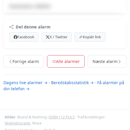
Destination: DKROD.
Premium indhold
Del denne alarm
Log ind med Premium for at se meldingen og kortet.
Facebook
X / Twitter
Kopiér link
Se Premium-muligheder
Forrige alarm
Alle alarmer
Næste alarm
Dagens live alarmer →
·
Beredskabsstatistik →
·
Få alarmer på
din telefon →
Kilder:
Brand & Redning:
ODIN 112 PULS
· Trafikmeldinger:
Vejdirektoratet
, Waze