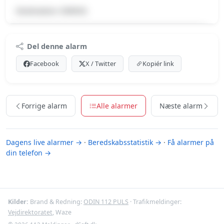
Destination: DKROD.
Premium indhold
Del denne alarm
Log ind med Premium for at se meldingen og kortet.
Facebook
X / Twitter
Kopiér link
Se Premium-muligheder
Forrige alarm
Alle alarmer
Næste alarm
Dagens live alarmer →
·
Beredskabsstatistik →
·
Få alarmer på
din telefon →
Kilder:
Brand & Redning:
ODIN 112 PULS
· Trafikmeldinger:
Vejdirektoratet
, Waze