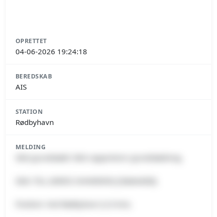
OPRETTET
04-06-2026 19:24:18
BEREDSKAB
AIS
STATION
Rødbyhavn
MELDING
Skib grundstødt: Skib rapporterer grundstødning.
Skib: TILL (MMSI 244468000) [Slæbebåd].
Position: Ved Rødbyhavn (2.6 km).