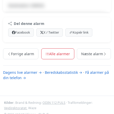
Destination: DKROD.
Premium indhold
Del denne alarm
Log ind med Premium for at se meldingen og kortet.
Facebook
X / Twitter
Kopiér link
Se Premium-muligheder
Forrige alarm
Alle alarmer
Næste alarm
Dagens live alarmer →
·
Beredskabsstatistik →
·
Få alarmer på
din telefon →
Kilder:
Brand & Redning:
ODIN 112 PULS
· Trafikmeldinger:
Vejdirektoratet
, Waze