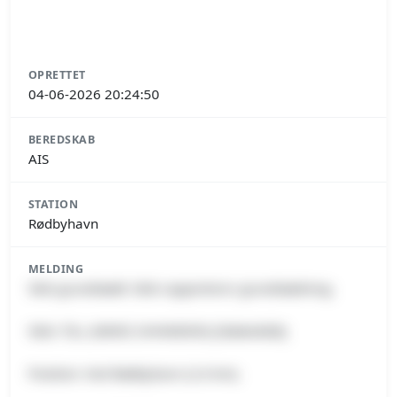
OPRETTET
04-06-2026 20:24:50
BEREDSKAB
AIS
STATION
Rødbyhavn
MELDING
Skib grundstødt: Skib rapporterer grundstødning.
Skib: TILL (MMSI 244468000) [Slæbebåd].
Position: Ved Rødbyhavn (2.6 km).