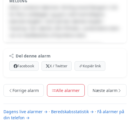
MELDING
Østre Landsret idømmer 38-årig mand fængsel i 5 år
for flere voldtægter og grov vold mod tidligere
kæreste begået i 2023 på den dømtes bopæl i
Taastrup. Den dømte ville frifindes. Landsrettens dom
var en stadfæstelse af byrettens dom.
Premium indhold
Del denne alarm
Log ind med Premium for at se meldingen.
Facebook
X / Twitter
Kopiér link
Se Premium-muligheder
Forrige alarm
Alle alarmer
Næste alarm
Dagens live alarmer →
·
Beredskabsstatistik →
·
Få alarmer på
din telefon →