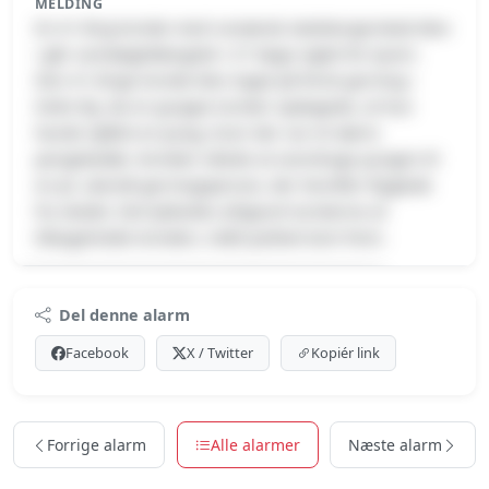
MELDING
En 41-årig kvinde med rumænsk statsborgerskab blev
i går varetægtsfængslet i 27 dage sigtet for tyveri.
Den 41-årige kvinde blev taget på fersk gerning i
Indre By, da en gruppe turister opdagede, at hun
havde stjålet en pung, hvori der var et større
pengebeløb. Kvinden nåede at overdrage pungen til
en pt. ukendt gerningsperson, der herefter flygtede
fra stedet. Det lykkedes alligevel turisterne at
tilbageholde kvinden, indtil politiet kom frem.
Premium indhold
Del denne alarm
Log ind med Premium for at se meldingen.
Facebook
X / Twitter
Kopiér link
Se Premium-muligheder
Forrige alarm
Alle alarmer
Næste alarm