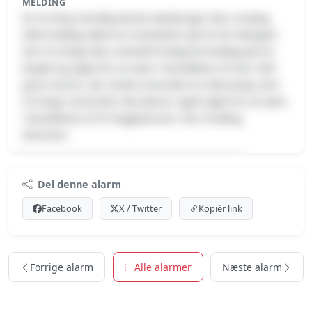
MELDING
En 52-årig mandlig dansk statsborger blev onsdag
eftermiddag idømt en straksdom på tre års fængsel.
Den 52-årige blev anholdt tirsdag formiddag på sin
bopæl og sigtet for at være i besiddelse af over 400
gram heroin, der skulle anvendes til videresalg. Den
52-årige mand blev derudover også sigtet for at være
i besiddelse af 55 haglpatroner. Han modtog
dommen.
Premium indhold
Del denne alarm
Log ind med Premium for at se meldingen.
Facebook
X / Twitter
Kopiér link
Se Premium-muligheder
Forrige alarm
Alle alarmer
Næste alarm