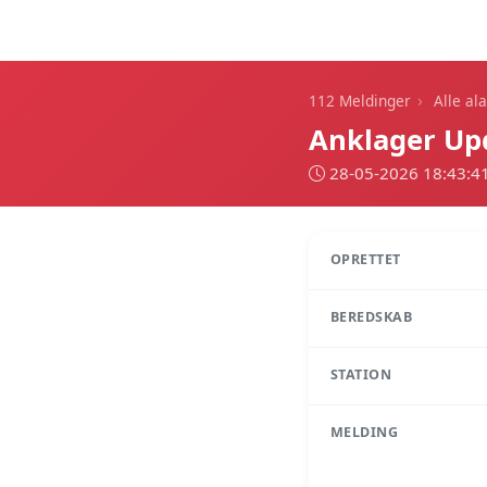
112 Meldinger
›
112 Meldinger
Alle al
Anklager Upd
28-05-2026 18:43:4
OPRETTET
BEREDSKAB
STATION
MELDING