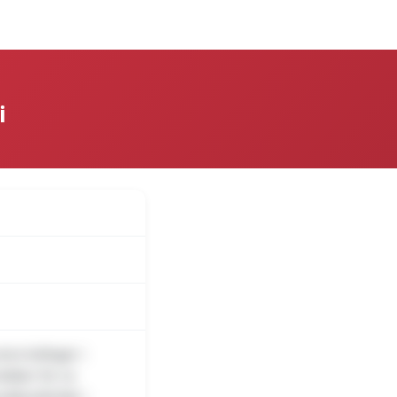
over
Log på
i
res kolleger i
kobber for ca
ndlovsforhør i