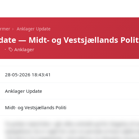
Dagens alarmer
Statistik
Alle alarmer
Push
›
armer
Anklager Update
ate — Midt- og Vestsjællands Polit
1
·
Anklager
28-05-2026 18:43:41
Anklager Update
Midt- og Vestsjællands Politi
To polske mænd blev i går aftes anholdt syd for Slagelse af vo
Sydsjælland. De er sigtet for over en periode at have stjålet 
150.000 kr fra byggeplads i Kalundborg. Nu fængslet ved gru