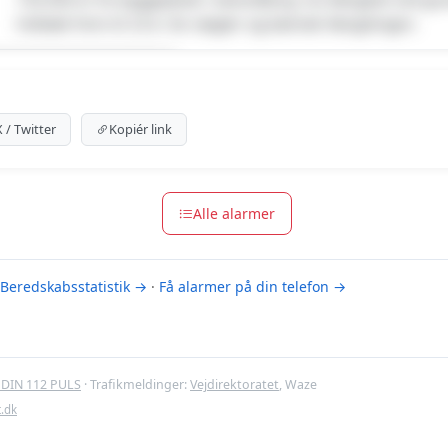
Holbæk frem til 23.6. De nægter og kærede fængslingen.
um indhold
m for at se meldingen.
X / Twitter
Kopiér link
m-muligheder
Alle alarmer
Beredskabsstatistik →
·
Få alarmer på din telefon →
DIN 112 PULS
· Trafikmeldinger:
Vejdirektoratet
, Waze
t.dk