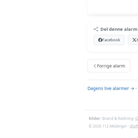
Premi
Del denne alarm
Log ind med Premiu
Facebook
Se Premiu
Forrige alarm
Dagens live alarmer →
·
Kilder:
Brand & Redning:
O
© 2026 112 Meldinger ·
dSof