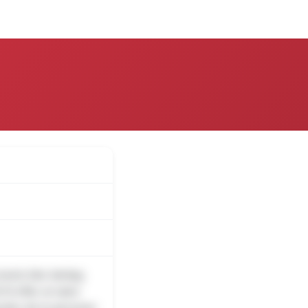
over
Log på
mand, blev lørdag
276 efter at være
 blev de to personer