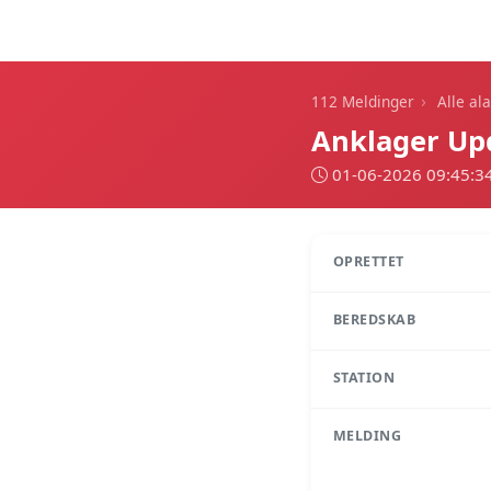
112 Meldinger
›
112 Meldinger
Alle al
Anklager Upd
01-06-2026 09:45:3
OPRETTET
BEREDSKAB
STATION
MELDING