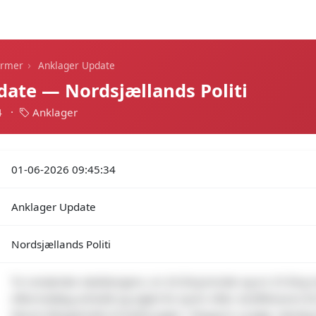
Dagens alarmer
Statistik
Alle alarmer
Push
›
armer
Anklager Update
ate — Nordsjællands Politi
4
·
Anklager
01-06-2026 09:45:34
Anklager Update
Nordsjællands Politi
To rumænske statsborgere, en 20-årig kvinde og en 25-årig 
eftermiddag anholdt og sigtet for tyveri efter straffelovens §
blevet tilbageholdt af butiksvagter i Magasin Lyngby. Søndag