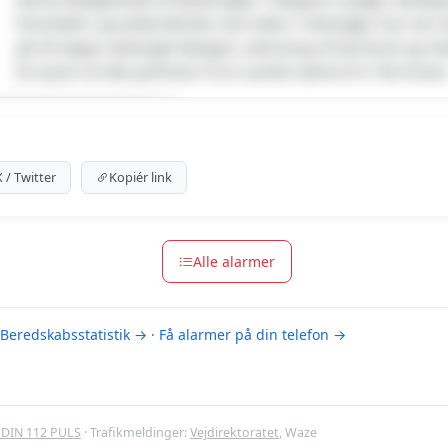
fremstillet i grundlovsforhør ved retten i Helsingør, hvor d
på 30 dages ubetinget fængsel, udvisning af Danmark og indr
for tyveri af otte parfumer til en samlet værdi af 9.190 kroner
um indhold
m for at se meldingen.
X / Twitter
Kopiér link
m-muligheder
Alle alarmer
Beredskabsstatistik →
·
Få alarmer på din telefon →
DIN 112 PULS
· Trafikmeldinger:
Vejdirektoratet
, Waze