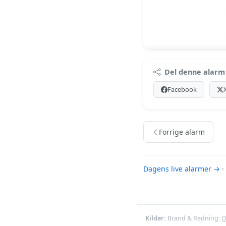
Premi
Del denne alarm
Log ind med Premiu
Facebook
Se Premiu
Forrige alarm
Dagens live alarmer →
·
Kilder:
Brand & Redning:
O