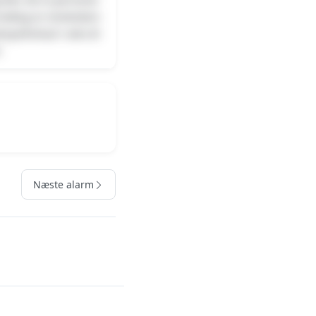
e modtog en straksdom
ejseforbud i seks år
.
Næste alarm