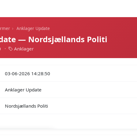
Dagens alarmer
Statistik
Alle alarmer
Push
›
armer
Anklager Update
ate — Nordsjællands Politi
0
·
Anklager
03-06-2026 14:28:50
Anklager Update
Nordsjællands Politi