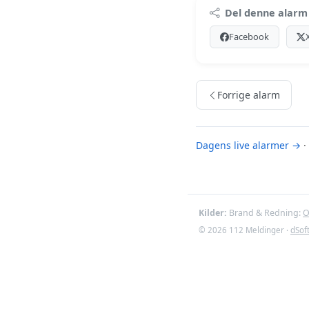
Premi
Del denne alarm
Log ind med Premiu
Facebook
Se Premiu
Forrige alarm
Dagens live alarmer →
·
Kilder:
Brand & Redning:
O
© 2026 112 Meldinger ·
dSof