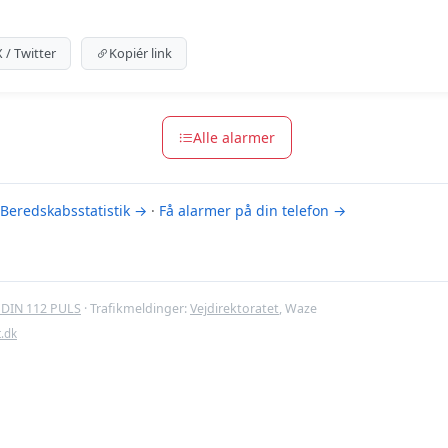
um indhold
m for at se meldingen.
X / Twitter
Kopiér link
m-muligheder
Alle alarmer
Beredskabsstatistik →
·
Få alarmer på din telefon →
DIN 112 PULS
· Trafikmeldinger:
Vejdirektoratet
, Waze
t.dk