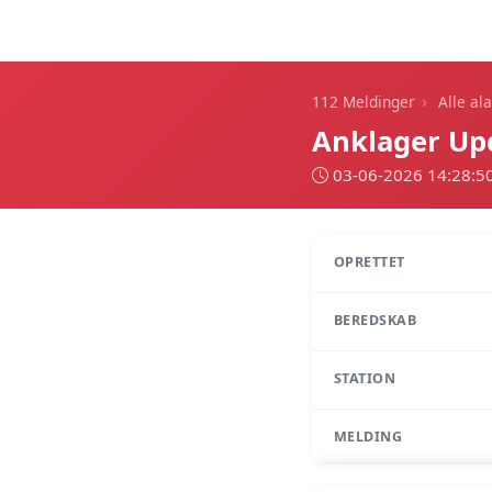
112 Meldinger
›
112 Meldinger
Alle al
Anklager Upd
03-06-2026 14:28:5
OPRETTET
BEREDSKAB
STATION
MELDING