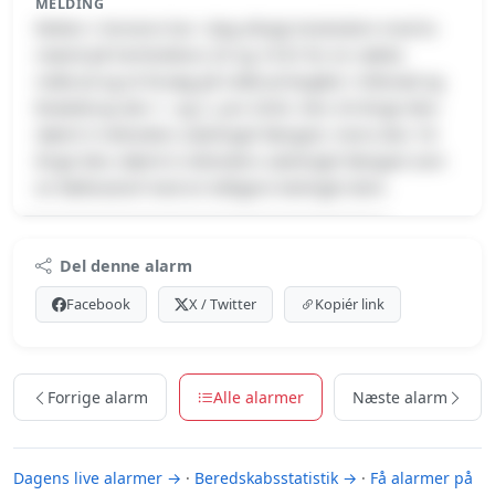
MELDING
Retten i Horsens har i dag afsagt straksdom mod to
mænd på henholdsvis 20 og 18 år for en række
indbrud og et forsøg på indbrud begået i Hillerød og
Brædstrup den 1. og 2. juni 2026. Den 20-årige blev
idømt 4 måneders ubetinget fængsel, mens den 18-
årige blev idømt 6 måneders ubetinget fængsel som
en fællesstraf med en tidligere betinget dom.
Premium indhold
Del denne alarm
Log ind med Premium for at se meldingen.
Facebook
X / Twitter
Kopiér link
Se Premium-muligheder
Forrige alarm
Alle alarmer
Næste alarm
Dagens live alarmer →
·
Beredskabsstatistik →
·
Få alarmer på