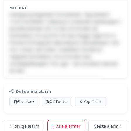
MELDING
Anklagemyndigheden fremstillede i dag klokken
12.00 ved Retten i Esbjerg to rumænske statsborgere i
grundlovsforhør. Der er tale om kvinder på
henholdsvis 26 og 28 år. De blev begge sigtet for to
forhold af forsøg på indbrudstyveri på plejehjem. Det
ene i Varde, det andet i Grædsted. Kvinderne
nægtede forholdene. De to kvinder blev
varetægtsfængslet i fire uger - den kendelse kærede
de ikke.
Premium indhold
Del denne alarm
Log ind med Premium for at se meldingen.
Facebook
X / Twitter
Kopiér link
Se Premium-muligheder
Forrige alarm
Alle alarmer
Næste alarm