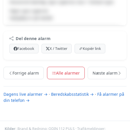
Havareret køretøj, Spor spærret, Kun 1 farbart spor
Højre spor spærret.
Vejhjælp er på stedet
Premium indhold
Del denne alarm
Log ind med Premium for at se meldingen og kortet.
Facebook
X / Twitter
Kopiér link
Se Premium-muligheder
Forrige alarm
Alle alarmer
Næste alarm
Dagens live alarmer →
·
Beredskabsstatistik →
·
Få alarmer på
din telefon →
Kilder:
Brand & Redning:
ODIN 112 PULS
· Trafikmeldinger: