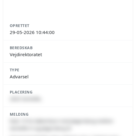
OPRETTET
29-05-2026 10:44:00
BEREDSKAB
Vejdirektoratet
TYPE
Advarsel
PLACERING
2820 Gentofte,
MELDING
Rute 19 fra København mod Jægersborg mellem
Gentofte N og Jægersborg St