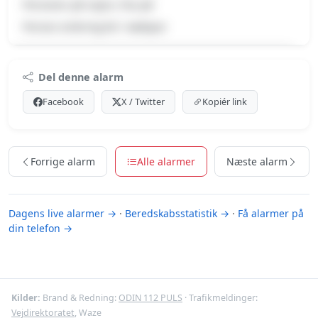
Personer på vejen, Pas på
Person omkring bil i nødspor
Premium indhold
Del denne alarm
Log ind med Premium for at se meldingen og kortet.
Facebook
X / Twitter
Kopiér link
Se Premium-muligheder
Forrige alarm
Alle alarmer
Næste alarm
Dagens live alarmer →
·
Beredskabsstatistik →
·
Få alarmer på
din telefon →
Kilder:
Brand & Redning:
ODIN 112 PULS
· Trafikmeldinger:
Vejdirektoratet
, Waze