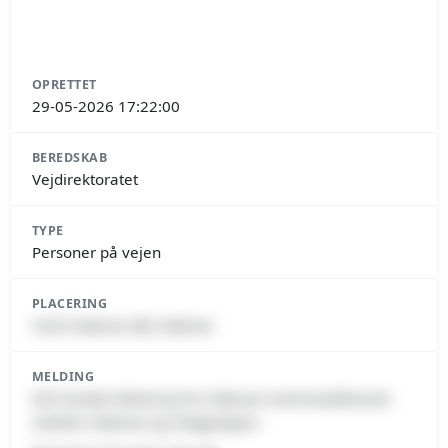
OPRETTET
29-05-2026 17:22:00
BEREDSKAB
Vejdirektoratet
TYPE
Personer på vejen
PLACERING
5220 Odense SØ, Odense
MELDING
E20 Fynske Motorvej fra Odense mod Knudshoved
mellem Odense og Tietgenbyen