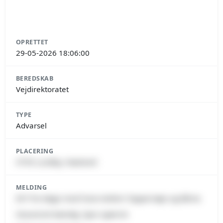
OPRETTET
29-05-2026 18:06:00
BEREDSKAB
Vejdirektoratet
TYPE
Advarsel
PLACERING
4750 Lundby, Næstved
MELDING
E47 fra Køge mod Farø mellem Tappernøje og Bårse
Havareret køretøj, Spor spærret