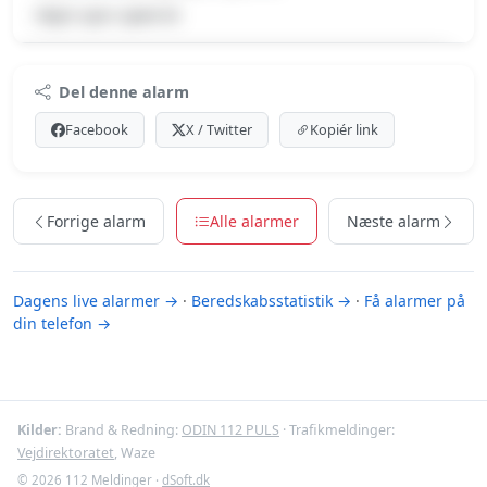
Højre spor spærret
Premium indhold
Del denne alarm
Log ind med Premium for at se meldingen og kortet.
Facebook
X / Twitter
Kopiér link
Se Premium-muligheder
Forrige alarm
Alle alarmer
Næste alarm
Dagens live alarmer →
·
Beredskabsstatistik →
·
Få alarmer på
din telefon →
Kilder:
Brand & Redning:
ODIN 112 PULS
· Trafikmeldinger:
Vejdirektoratet
, Waze
© 2026 112 Meldinger ·
dSoft.dk