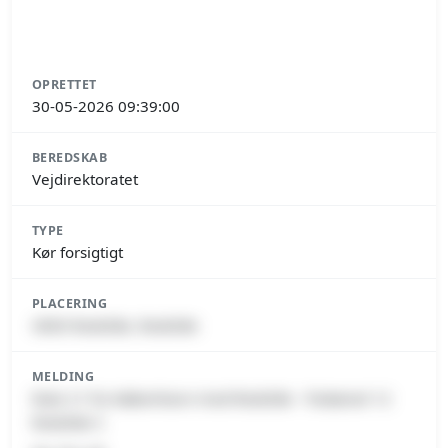
OPRETTET
30-05-2026 09:39:00
BEREDSKAB
Vejdirektoratet
TYPE
Kør forsigtigt
PLACERING
4000 Roskilde, Roskilde
MELDING
Rute 21 fra København mod Roskilde - frakørsel 12
Roskilde S