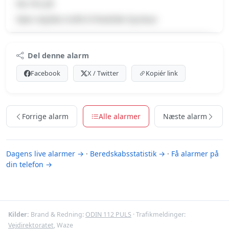
Kø, Pas på
Køen skyldes trafik til Roskilde Dyrskue
Premium indhold
Del denne alarm
Log ind med Premium for at se meldingen og kortet.
Facebook
X / Twitter
Kopiér link
Se Premium-muligheder
Forrige alarm
Alle alarmer
Næste alarm
Dagens live alarmer →
·
Beredskabsstatistik →
·
Få alarmer på
din telefon →
Kilder:
Brand & Redning:
ODIN 112 PULS
· Trafikmeldinger:
Vejdirektoratet
, Waze