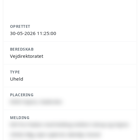
OPRETTET
30-05-2026 11:25:00
BEREDSKAB
Vejdirektoratet
TYPE
Uheld
PLACERING
6500 Vojens, Haderslev
MELDING
E45 fra Frøslev mod Kolding mellem Ustrup og Vojens
Uheld, Røg, Spor spærret, Køretøj i brand