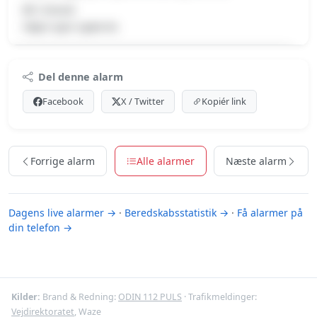
Bil i brand.
Højre spor spærret.
Premium indhold
Del denne alarm
Log ind med Premium for at se meldingen og kortet.
Facebook
X / Twitter
Kopiér link
Se Premium-muligheder
Forrige alarm
Alle alarmer
Næste alarm
Dagens live alarmer →
·
Beredskabsstatistik →
·
Få alarmer på
din telefon →
Kilder:
Brand & Redning:
ODIN 112 PULS
· Trafikmeldinger:
Vejdirektoratet
, Waze