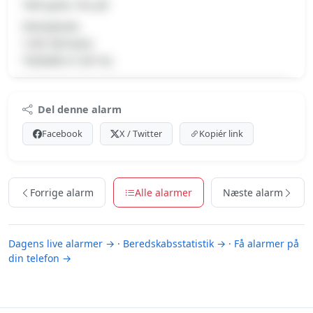
Tabt gods, Pas på
Metalplade.
I alle kørespor.
Vejhjælp er på vej.
Premium indhold
Del denne alarm
Log ind med Premium for at se meldingen og kortet.
Facebook
X / Twitter
Kopiér link
Se Premium-muligheder
Forrige alarm
Alle alarmer
Næste alarm
Dagens live alarmer →
·
Beredskabsstatistik →
·
Få alarmer på
din telefon →