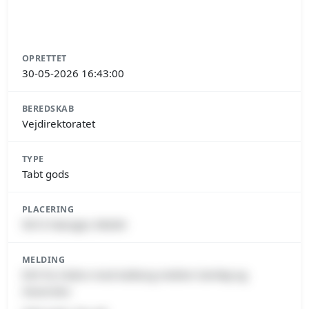
OPRETTET
30-05-2026 16:43:00
BEREDSKAB
Vejdirektoratet
TYPE
Tabt gods
PLACERING
9610 Nørager, Rebild
MELDING
E45 fra Hobro mod Aalborg mellem Senhøj og
Haverslev