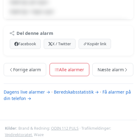
Dødt dyr på vejen
Dødt dyr i højre spor
Premium indhold
Del denne alarm
Log ind med Premium for at se meldingen og kortet.
Facebook
X / Twitter
Kopiér link
Se Premium-muligheder
Forrige alarm
Alle alarmer
Næste alarm
Dagens live alarmer →
·
Beredskabsstatistik →
·
Få alarmer på
din telefon →
Kilder:
Brand & Redning:
ODIN 112 PULS
· Trafikmeldinger:
Vejdirektoratet
, Waze