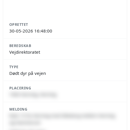
OPRETTET
30-05-2026 16:48:00
BEREDSKAB
Vejdirektoratet
TYPE
Dødt dyr på vejen
PLACERING
7400 Herning, Herning
MELDING
Rute 15 fra Herning mod Silkeborg mellem Herning
og Hammerum