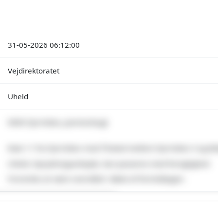
31-05-2026 06:12:00
Vejdirektoratet
Uheld
9690 Fjerritslev, Jammerbugt
Rute 11 fra Fjerritslev mod Thisted mellem Fjerritslev S og Øs
Uheld, Oprydningsarbejde, Kan passeres med forsigtighed
Forventes at være overstået i løbet af formiddagen.
emium indhold