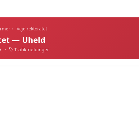
Dagens alarmer
Statistik
Alle alarmer
Push
›
armer
Vejdirektoratet
tet — Uheld
0
·
Trafikmeldinger