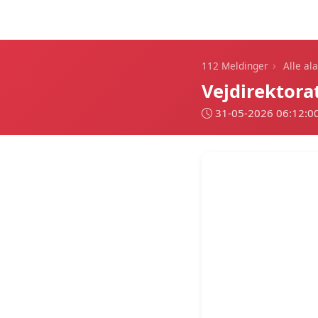
112 Meldinger
›
112 Meldinger
Alle al
Vejdirektora
31-05-2026 06:12:0