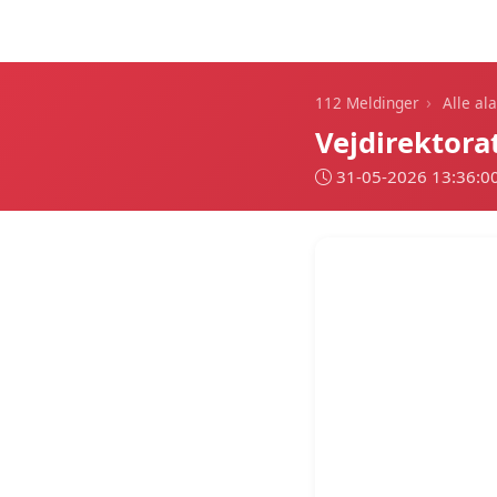
112 Meldinger
›
112 Meldinger
Alle al
Vejdirektora
31-05-2026 13:36:0