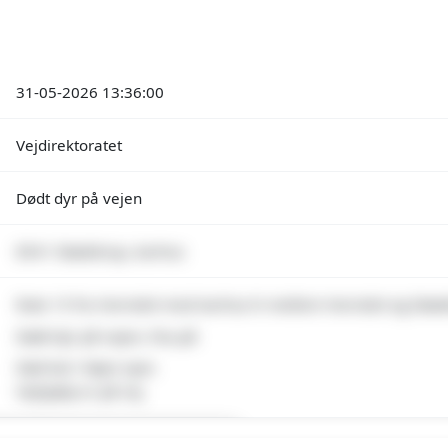
31-05-2026 13:36:00
Vejdirektoratet
Dødt dyr på vejen
8541 Skødstrup, Aarhus
Rute 15 fra Hornslet mod Aarhus N mellem Hornslet og Skød
Dødt dyr på vejen, Pas på
Død kat i højre spor.
Vejhjælp er på vej