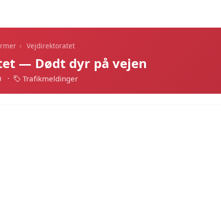
Dagens alarmer
Statistik
Alle alarmer
Push
›
armer
Vejdirektoratet
tet — Dødt dyr på vejen
0
·
Trafikmeldinger