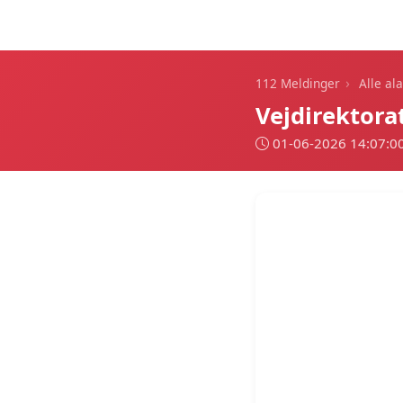
112 Meldinger
›
112 Meldinger
Alle al
Vejdirektora
01-06-2026 14:07:0