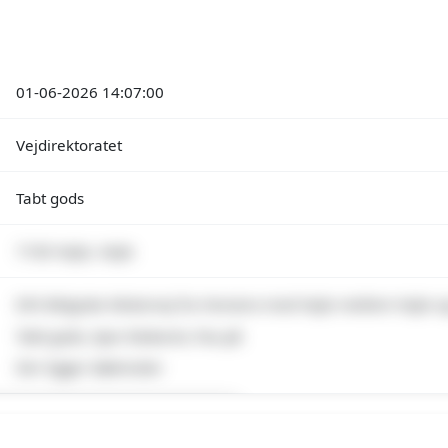
01-06-2026 14:07:00
Vejdirektoratet
Tabt gods
7100 Vejle, Vejle
E45 Østjyske Motorvej fra Horsens mod Vejle mellem Vejle o
Tabt gods, Spor blokeret, Pas på
Der ligger dækrester
emium indhold