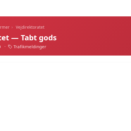
Dagens alarmer
Statistik
Alle alarmer
Push
›
armer
Vejdirektoratet
tet — Tabt gods
0
·
Trafikmeldinger