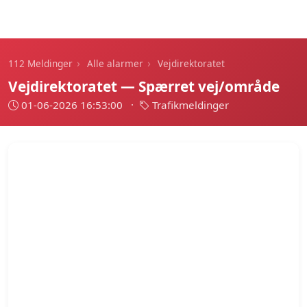
112 Meldinger
›
›
112 Meldinger
Alle alarmer
Vejdirektoratet
Vejdirektoratet — Spærret vej/område
01-06-2026 16:53:00
·
Trafikmeldinger