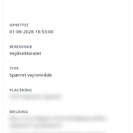
OPRETTET
01-06-2026 16:53:00
BEREDSKAB
Vejdirektoratet
TYPE
Spærret vej/område
PLACERING
4700 Næstved, Næstved
MELDING
Rute 22 fra Slagelse mod Vordingborg mellem
Næstved V og Næstved S