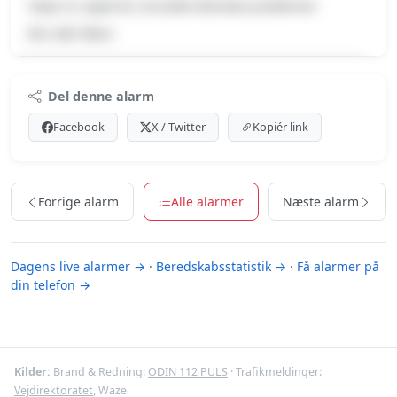
Vejen er spærret, Grundet tekniske problemer
Bro står åben
Premium indhold
Del denne alarm
Log ind med Premium for at se meldingen og kortet.
Facebook
X / Twitter
Kopiér link
Se Premium-muligheder
Forrige alarm
Alle alarmer
Næste alarm
Dagens live alarmer →
·
Beredskabsstatistik →
·
Få alarmer på
din telefon →
Kilder:
Brand & Redning:
ODIN 112 PULS
· Trafikmeldinger:
Vejdirektoratet
, Waze