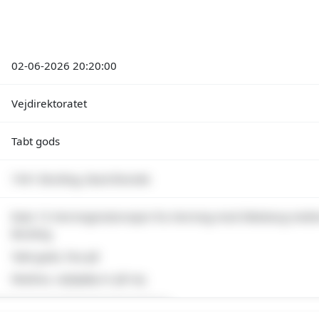
02-06-2026 20:20:00
Vejdirektoratet
Tabt gods
7441 Bording, Ikast-Brande
Rute 15 Herningmotorvejen fra Herning mod Silkeborg melle
Bording
Tabt gods, Pas på
Madras, vejhjælp er på vej