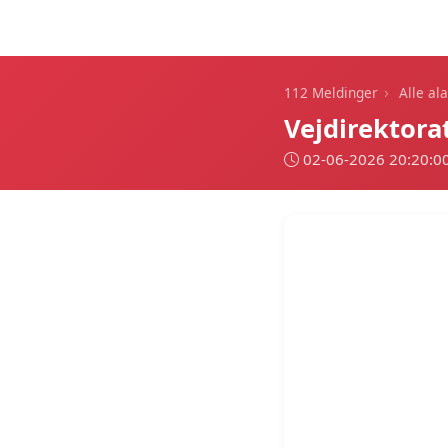
112 Meldinger
›
112 Meldinger
Alle al
Vejdirektora
02-06-2026 20:20:0