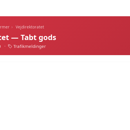
Dagens alarmer
Statistik
Alle alarmer
Push
›
armer
Vejdirektoratet
tet — Tabt gods
0
·
Trafikmeldinger