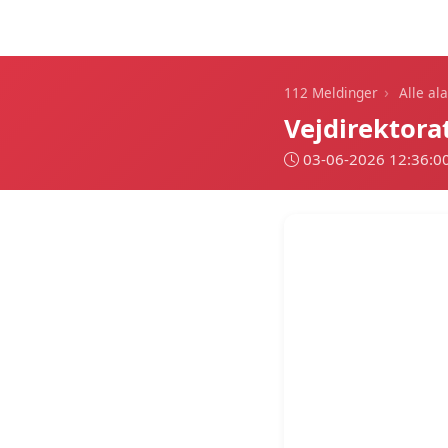
112 Meldinger
›
112 Meldinger
Alle al
Vejdirektor
03-06-2026 12:36:0