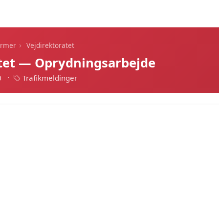
Dagens alarmer
Statistik
Alle alarmer
Push
›
armer
Vejdirektoratet
atet — Oprydningsarbejde
0
·
Trafikmeldinger