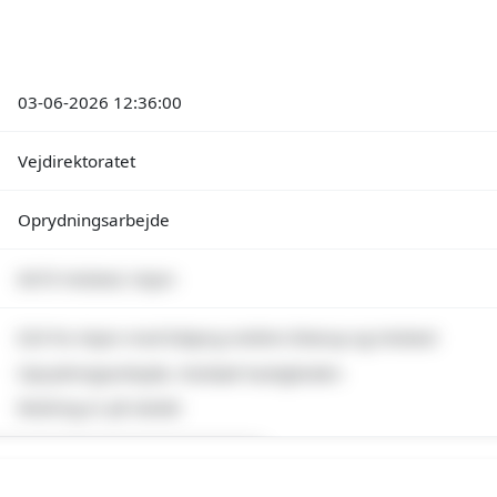
03-06-2026 12:36:00
Vejdirektoratet
Oprydningsarbejde
6670 Holsted, Vejen
E20 fra Vejen mod Esbjerg mellem Brørup og Holsted
Oprydningsarbejde, Nedsæt hastigheden
Redning er på stedet
emium indhold