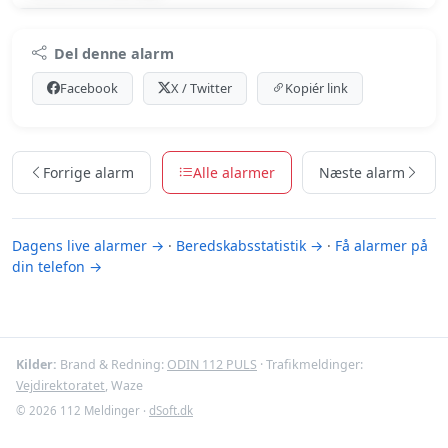
Premium indhold
Del denne alarm
Log ind med Premium for at se meldingen og kortet.
Facebook
X / Twitter
Kopiér link
Se Premium-muligheder
Forrige alarm
Alle alarmer
Næste alarm
Dagens live alarmer →
·
Beredskabsstatistik →
·
Få alarmer på
din telefon →
Kilder:
Brand & Redning:
ODIN 112 PULS
· Trafikmeldinger:
Vejdirektoratet
, Waze
© 2026 112 Meldinger ·
dSoft.dk