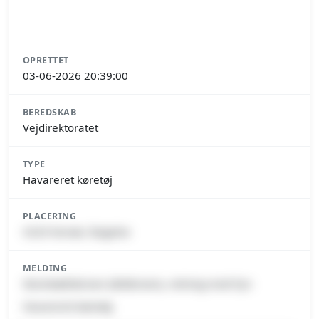
OPRETTET
03-06-2026 20:39:00
BEREDSKAB
Vejdirektoratet
TYPE
Havareret køretøj
PLACERING
4220 Korsør, Slagelse
MELDING
Storebæltsbroen (Østbroen), retning mod Fyn
Havareret køretøj