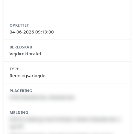
OPRETTET
04-06-2026 09:19:00
BEREDSKAB
Vejdirektoratet
TYPE
Redningsarbejde
PLACERING
9700 Brønderslev, Brønderslev
MELDING
E39 fra Aalborg mod Hirtshals mellem Brønderslev C
og Vrå