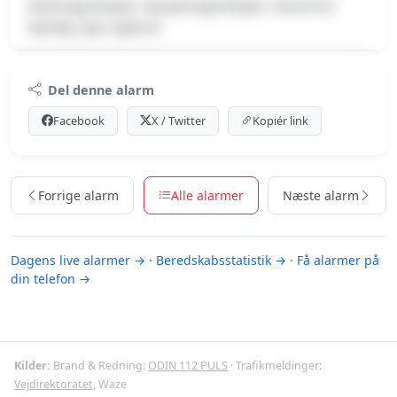
Redningsarbejde, Oprydningsarbejde, Havareret
køretøj, Spor spærret
Premium indhold
Del denne alarm
Log ind med Premium for at se meldingen og kortet.
Facebook
X / Twitter
Kopiér link
Se Premium-muligheder
Forrige alarm
Alle alarmer
Næste alarm
Dagens live alarmer →
·
Beredskabsstatistik →
·
Få alarmer på
din telefon →
Kilder:
Brand & Redning:
ODIN 112 PULS
· Trafikmeldinger:
Vejdirektoratet
, Waze