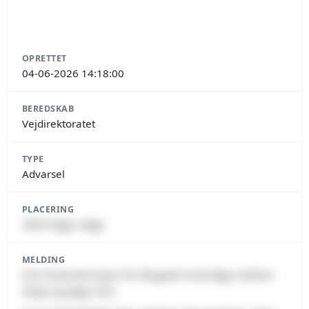
OPRETTET
04-06-2026 14:18:00
BEREDSKAB
Vejdirektoratet
TYPE
Advarsel
PLACERING
4600 Køge, Køge
MELDING
E20 Vestmotorvejen fra Ringsted mod Køge mellem
Salby og Køge Vest