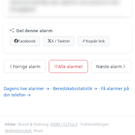
Havareret køretøj, Spor spærret, Kan passeres med
forsigtighed
Premium indhold
Del denne alarm
Log ind med Premium for at se meldingen og kortet.
Facebook
X / Twitter
Kopiér link
Se Premium-muligheder
Forrige alarm
Alle alarmer
Næste alarm
Dagens live alarmer →
·
Beredskabsstatistik →
·
Få alarmer på
din telefon →
Kilder:
Brand & Redning:
ODIN 112 PULS
· Trafikmeldinger:
Vejdirektoratet
, Waze