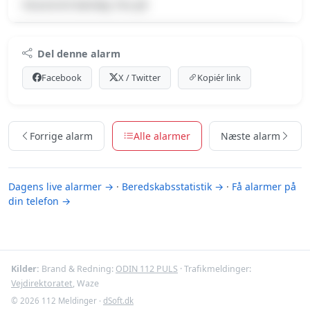
Havareret køretøj, Pas på
Premium indhold
Del denne alarm
Log ind med Premium for at se meldingen og kortet.
Facebook
X / Twitter
Kopiér link
Se Premium-muligheder
Forrige alarm
Alle alarmer
Næste alarm
Dagens live alarmer →
·
Beredskabsstatistik →
·
Få alarmer på
din telefon →
Kilder:
Brand & Redning:
ODIN 112 PULS
· Trafikmeldinger:
Vejdirektoratet
, Waze
© 2026 112 Meldinger ·
dSoft.dk