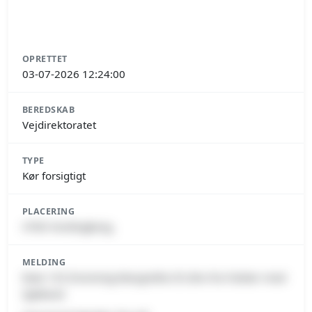
OPRETTET
03-07-2026 12:24:00
BEREDSKAB
Vejdirektoratet
TYPE
Kør forsigtigt
PLACERING
4760 Vordingborg,
MELDING
Rute 153 Dronning Margrethe II’s Bro fra Falster mod
Sjælland