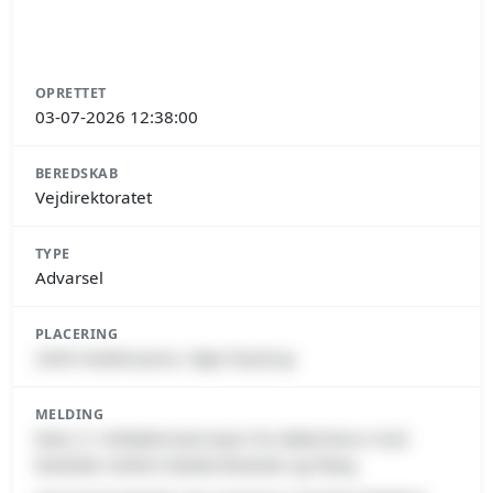
OPRETTET
03-07-2026 12:38:00
BEREDSKAB
Vejdirektoratet
TYPE
Advarsel
PLACERING
2640 Hedehusene, Høje-Taastrup
MELDING
Rute 21 Holbækmotorvejen fra København mod
Roskilde mellem Baldersbrønde og Fløng