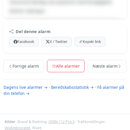
Havareret køretøj, Kan passeres med forsigtighed
Delvist i kørespor.
Premium indhold
Del denne alarm
Log ind med Premium for at se meldingen og kortet.
Facebook
X / Twitter
Kopiér link
Se Premium-muligheder
Forrige alarm
Alle alarmer
Næste alarm
Dagens live alarmer →
·
Beredskabsstatistik →
·
Få alarmer på
din telefon →
Kilder:
Brand & Redning:
ODIN 112 PULS
· Trafikmeldinger:
Vejdirektoratet
, Waze