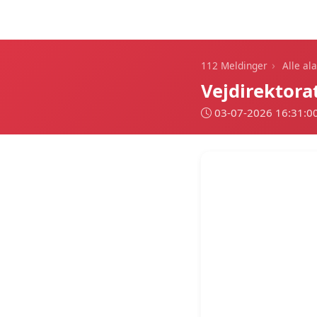
112 Meldinger
›
112 Meldinger
Alle al
Vejdirektora
03-07-2026 16:31:0