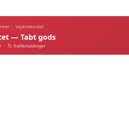
Dagens alarmer
Statistik
Alle alarmer
Push
›
armer
Vejdirektoratet
tet — Tabt gods
0
·
Trafikmeldinger