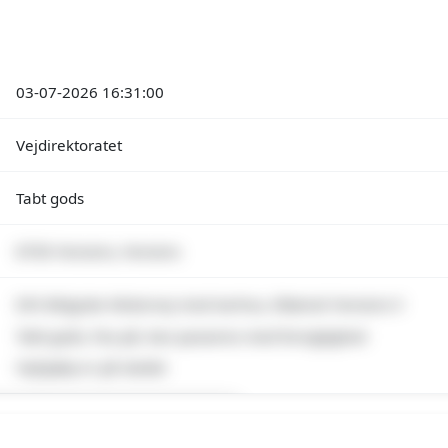
03-07-2026 16:31:00
Vejdirektoratet
Tabt gods
8700 Horsens, Horsens
E45 Østjyske Motorvej mod Aarhus, tilkørsel Horsens V
Tabt gods, Pas på, Kan passeres med forsigtighed
Vejhjælp er på stedet
emium indhold