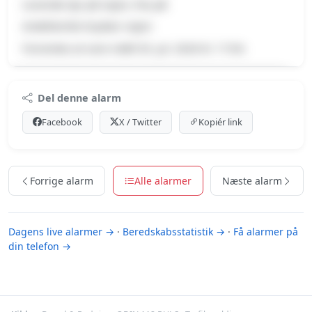
Levende dyr på vejen, Pas på
Andefamilie krydser vejen
Forventes at vare indtil 03. jul. 2026 kl. 17:04.
Premium indhold
Del denne alarm
Log ind med Premium for at se meldingen og kortet.
Facebook
X / Twitter
Kopiér link
Se Premium-muligheder
Forrige alarm
Alle alarmer
Næste alarm
Dagens live alarmer →
·
Beredskabsstatistik →
·
Få alarmer på
din telefon →