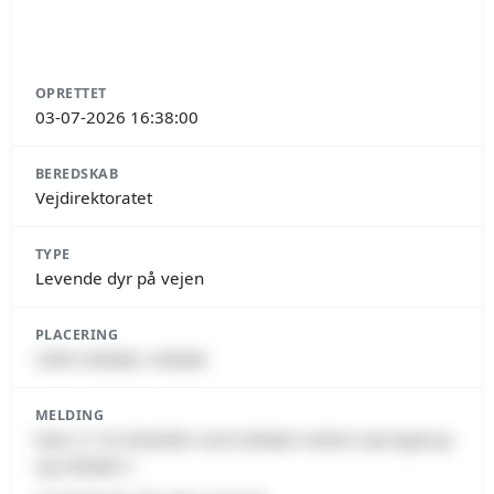
OPRETTET
03-07-2026 16:38:00
BEREDSKAB
Vejdirektoratet
TYPE
Levende dyr på vejen
PLACERING
4300 Holbæk, Holbæk
MELDING
Rute 21 fra Roskilde mod Holbæk mellem Springstrup
og Holbæk V