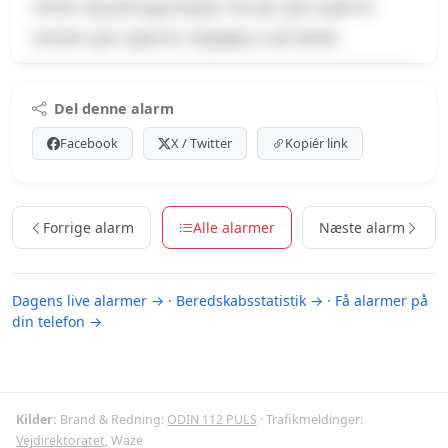
Uheld, Oprydningsarbejde, Pas på, Spor spærret
Venstre spor spærret, Vejhjælp er på stedet
Premium indhold
Del denne alarm
Log ind med Premium for at se meldingen og kortet.
Facebook
X / Twitter
Kopiér link
Se Premium-muligheder
Forrige alarm
Alle alarmer
Næste alarm
Dagens live alarmer →
·
Beredskabsstatistik →
·
Få alarmer på
din telefon →
Kilder:
Brand & Redning:
ODIN 112 PULS
· Trafikmeldinger:
Vejdirektoratet
, Waze