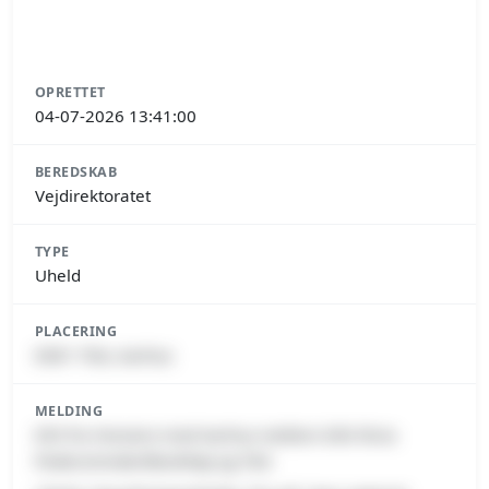
OPRETTET
04-07-2026 13:41:00
BEREDSKAB
Vejdirektoratet
TYPE
Uheld
PLACERING
8381 Tilst, Aarhus
MELDING
E45 fra Horsens mod Aarhus mellem Info-Teria
Pedersminde/Blankhøj og Tilst