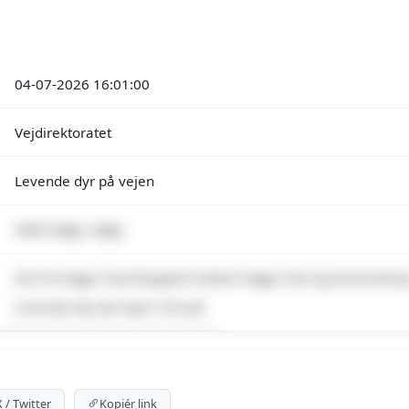
04-07-2026 16:01:00
Vejdirektoratet
Levende dyr på vejen
4600 Køge, Køge
E20 fra Køge mod Ringsted mellem Køge Vest og Vemmedru
Levende dyr på vejen, Pas på
emium indhold
 for at se meldingen og kortet.
X / Twitter
Kopiér link