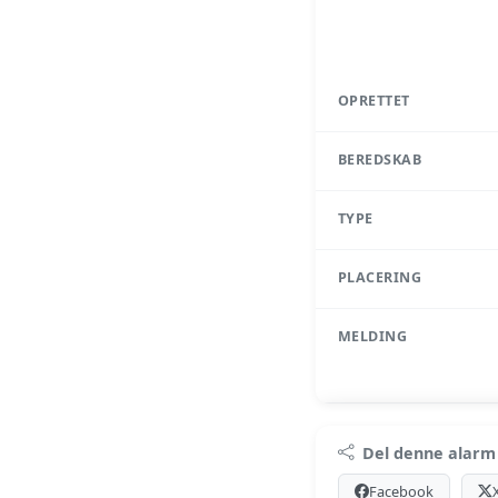
OPRETTET
BEREDSKAB
TYPE
PLACERING
MELDING
Pr
Del denne alarm
Log ind med Premium
Facebook