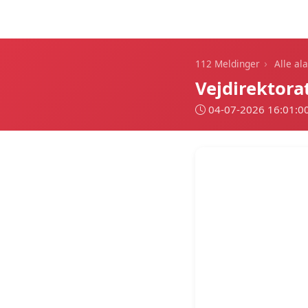
112 Meldinger
›
112 Meldinger
Alle al
Vejdirektora
04-07-2026 16:01:0