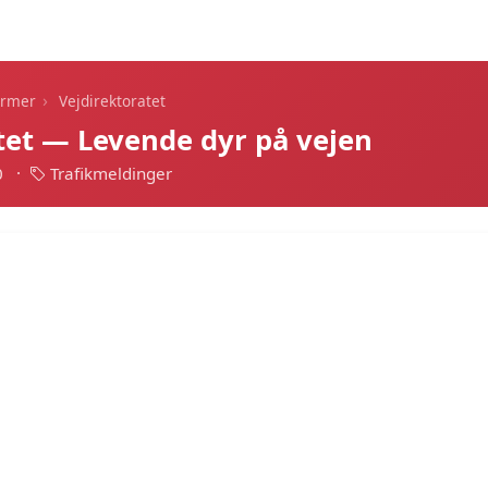
Dagens alarmer
Statistik
Alle alarmer
Push
›
armer
Vejdirektoratet
tet — Levende dyr på vejen
0
·
Trafikmeldinger