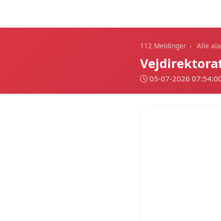
112 Meldinger
›
112 Meldinger
Alle al
Vejdirektora
05-07-2026 07:54:0