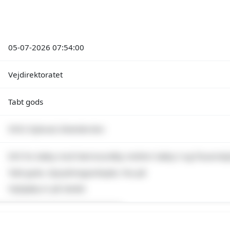
05-07-2026 07:54:00
Vejdirektoratet
Tabt gods
9352 Dybvad, Brønderslev
E45 fra Sæby mod Nørresundby mellem Sæby S og Flauenskj
Tabt gods, Oprydningsarbejde, Pas på
Vejhjælp er på stedet
emium indhold