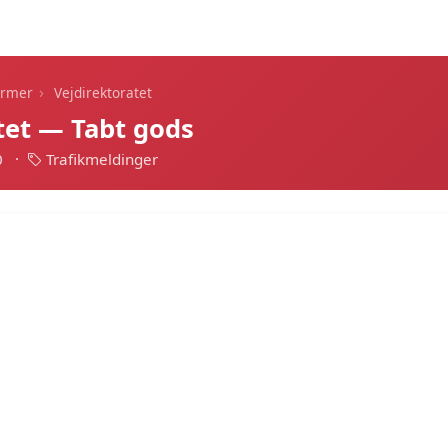
Dagens alarmer
Statistik
Alle alarmer
Push
›
armer
Vejdirektoratet
tet — Tabt gods
0
·
Trafikmeldinger