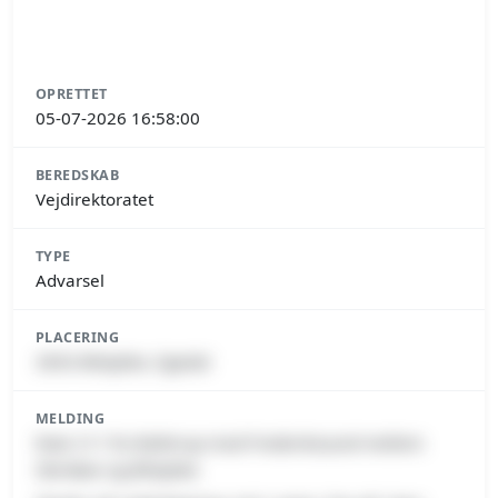
OPRETTET
05-07-2026 16:58:00
BEREDSKAB
Vejdirektoratet
TYPE
Advarsel
PLACERING
3650 Ølstykke, Egedal
MELDING
Rute 211 fra Ballerup mod Frederikssund mellem
Stenløse og Ølstykke