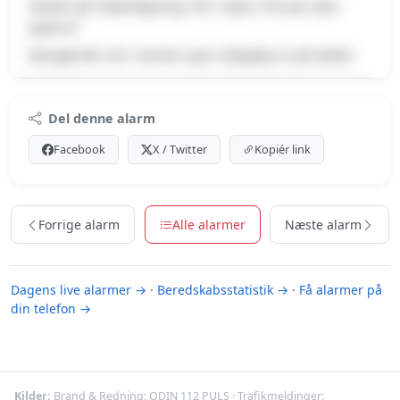
Skader på vejbelægning, Hul i vejen, Pas på, Spor
spærret
Manglende rist i venstre spor, Vejhjælp er på stedet
Premium indhold
Del denne alarm
Log ind med Premium for at se meldingen og kortet.
Facebook
X / Twitter
Kopiér link
Se Premium-muligheder
Forrige alarm
Alle alarmer
Næste alarm
Dagens live alarmer →
·
Beredskabsstatistik →
·
Få alarmer på
din telefon →
Kilder:
Brand & Redning:
ODIN 112 PULS
· Trafikmeldinger: