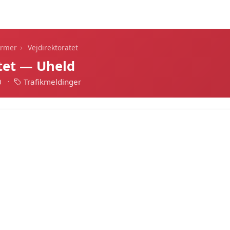
Dagens alarmer
Statistik
Alle alarmer
Push
›
armer
Vejdirektoratet
tet — Uheld
0
·
Trafikmeldinger