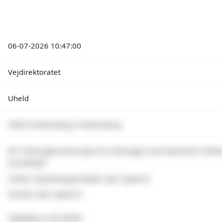
06-07-2026 10:47:00
Vejdirektoratet
Uheld
3480 Fredensborg, Fredensborg
E47 Helsingørmotorvejen fra Helsingør mod Hørsholm melle
Humlebæk
Uheld, Oprydningsarbejde, Spor spærret
Venstre spor spærret.
Vejhjælp er på stedet