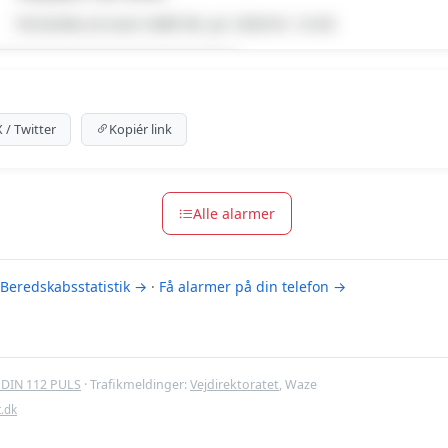
Forventes at vare indtil 06. jul. 2026 kl. 12:43.
emium indhold
 for at se meldingen og kortet.
X / Twitter
Kopiér link
emium-muligheder
Alle alarmer
Beredskabsstatistik →
·
Få alarmer på din telefon →
DIN 112 PULS
· Trafikmeldinger:
Vejdirektoratet
, Waze
t.dk