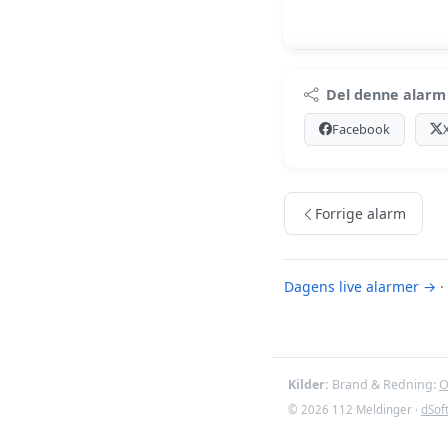
Pr
Del denne alarm
Log ind med Premium
Facebook
Se Pr
Forrige alarm
Dagens live alarmer →
·
Kilder:
Brand & Redning:
O
© 2026 112 Meldinger ·
dSof