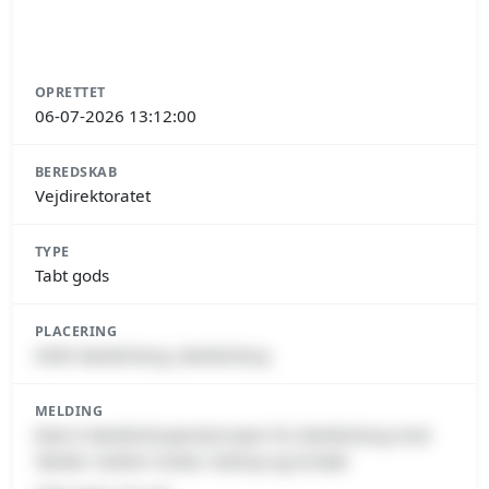
OPRETTET
06-07-2026 13:12:00
BEREDSKAB
Vejdirektoratet
TYPE
Tabt gods
PLACERING
6400 Sønderborg, Sønderborg
MELDING
Rute 8 Sønderborgmotorvejen fra Sønderborg mod
Tønder mellem Vester Sottrup og Avnbøl