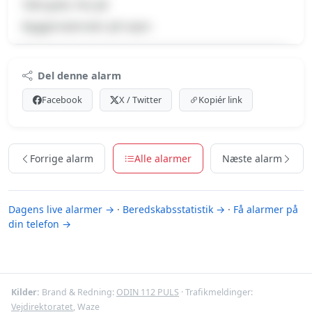
Tabt gods, Pas på
Byggematerialer på vejen
Premium indhold
Del denne alarm
Log ind med Premium for at se meldingen og kortet.
Facebook
X / Twitter
Kopiér link
Se Premium-muligheder
Forrige alarm
Alle alarmer
Næste alarm
Dagens live alarmer →
·
Beredskabsstatistik →
·
Få alarmer på
din telefon →
Kilder:
Brand & Redning:
ODIN 112 PULS
· Trafikmeldinger:
Vejdirektoratet
, Waze