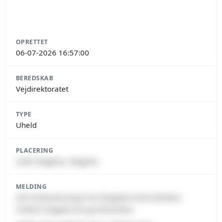
OPRETTET
06-07-2026 16:57:00
BEREDSKAB
Vejdirektoratet
TYPE
Uheld
PLACERING
4200 Slagelse, Slagelse
MELDING
E20 Vestmotorvejen fra Ringsted mod Halsskov
mellem Slagelse Ø og Antvorskov