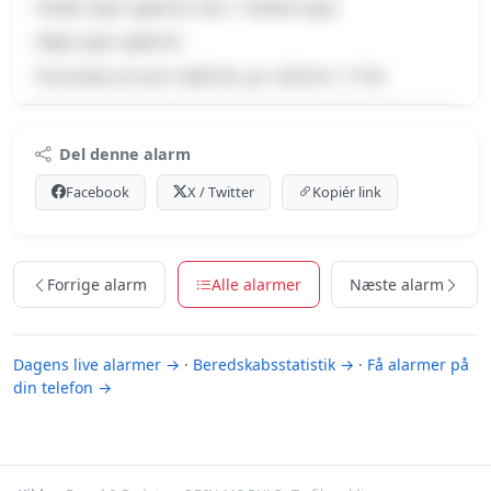
Uheld, Spor spærret, Kun 1 farbart spor
Højre spor spærret
Forventes at vare indtil 06. jul. 2026 kl. 17:50.
Premium indhold
Del denne alarm
Log ind med Premium for at se meldingen og kortet.
Facebook
X / Twitter
Kopiér link
Se Premium-muligheder
Forrige alarm
Alle alarmer
Næste alarm
Dagens live alarmer →
·
Beredskabsstatistik →
·
Få alarmer på
din telefon →