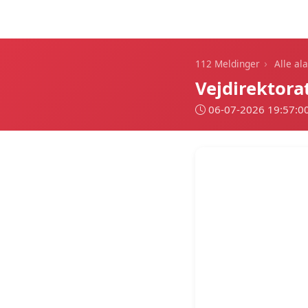
112 Meldinger
›
112 Meldinger
Alle al
Vejdirektor
06-07-2026 19:57:0