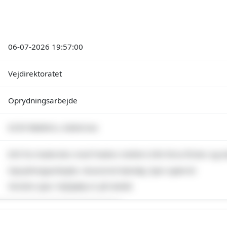
06-07-2026 19:57:00
Vejdirektoratet
Oprydningsarbejde
6230 Rødekro, Aabenraa
E45 fra Haderslev mod Frøslev mellem Info-Teria Årslev og 
Oprydningsarbejde, Havareret køretøj, Spor spærret
Venstre spor. Vejhjælp er på stedet
emium indhold