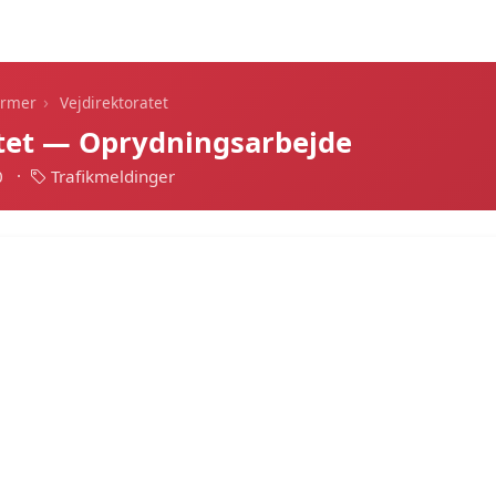
Dagens alarmer
Statistik
Alle alarmer
Push
›
armer
Vejdirektoratet
atet — Oprydningsarbejde
0
·
Trafikmeldinger