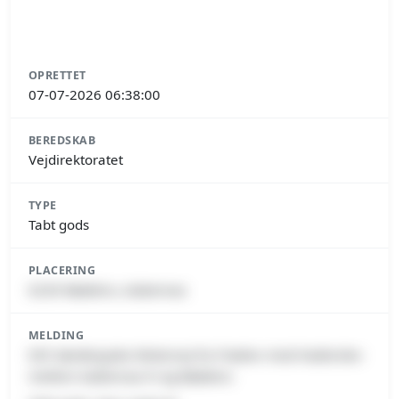
OPRETTET
07-07-2026 06:38:00
BEREDSKAB
Vejdirektoratet
TYPE
Tabt gods
PLACERING
6230 Rødekro, Aabenraa
MELDING
E45 Sønderjyske Motorvej fra Frøslev mod Haderslev
mellem Aabenraa N og Rødekro