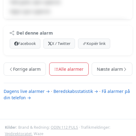
Tabt gods, Spor spærret
Højre spor spærret
Premium indhold
Del denne alarm
Log ind med Premium for at se meldingen og kortet.
Facebook
X / Twitter
Kopiér link
Se Premium-muligheder
Forrige alarm
Alle alarmer
Næste alarm
Dagens live alarmer →
·
Beredskabsstatistik →
·
Få alarmer på
din telefon →
Kilder:
Brand & Redning:
ODIN 112 PULS
· Trafikmeldinger:
Vejdirektoratet
, Waze