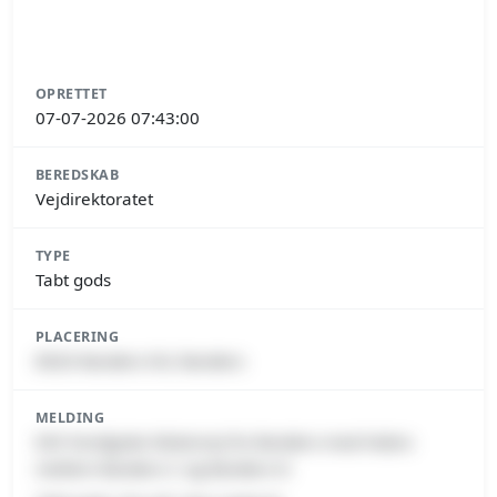
OPRETTET
07-07-2026 07:43:00
BEREDSKAB
Vejdirektoratet
TYPE
Tabt gods
PLACERING
8920 Randers NV, Randers
MELDING
E45 Nordjyske Motorvej fra Randers mod Hobro
mellem Randers C og Randers N