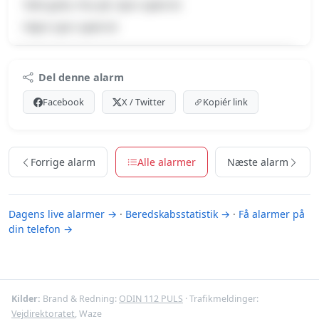
Tabt gods, Pas på, Spor spærret
Højre spor spærret
Premium indhold
Del denne alarm
Log ind med Premium for at se meldingen og kortet.
Facebook
X / Twitter
Kopiér link
Se Premium-muligheder
Forrige alarm
Alle alarmer
Næste alarm
Dagens live alarmer →
·
Beredskabsstatistik →
·
Få alarmer på
din telefon →
Kilder:
Brand & Redning:
ODIN 112 PULS
· Trafikmeldinger:
Vejdirektoratet
, Waze