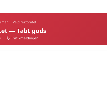
Dagens alarmer
Statistik
Alle alarmer
Push
›
armer
Vejdirektoratet
tet — Tabt gods
0
·
Trafikmeldinger