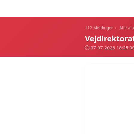
112 Meldinger
›
112 Meldinger
Alle al
Vejdirektora
07-07-2026 18:25:0