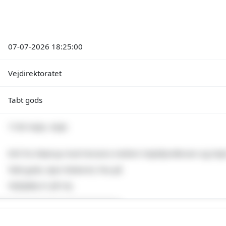
07-07-2026 18:25:00
Vejdirektoratet
Tabt gods
7100 Vejle, Vejle
E45 fra Skærup mod Horsens mellem Vejlefjordbroen og Vejl
Tabt gods, Spor blokeret, Pas på
Vejhjælp er på vej
emium indhold