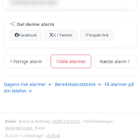
Levende dyr på vejen
Premium indhold
Del denne alarm
Log ind med Premium for at se meldingen og kortet.
Facebook
X / Twitter
Kopiér link
Se Premium-muligheder
Forrige alarm
Alle alarmer
Næste alarm
Dagens live alarmer →
·
Beredskabsstatistik →
·
Få alarmer på
din telefon →
Kilder:
Brand & Redning:
ODIN 112 PULS
· Trafikmeldinger:
Vejdirektoratet
, Waze
© 2026 112 Meldinger ·
dSoft.dk