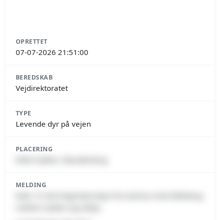
OPRETTET
07-07-2026 21:51:00
BEREDSKAB
Vejdirektoratet
TYPE
Levende dyr på vejen
PLACERING
8464 Galten, Skanderborg
MELDING
Rute 15 Herningmotorvejen fra Aarhus mod Silkeborg
mellem Galten og Låsby