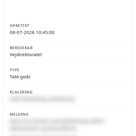
OPRETTET
08-07-2026 10:45:00
BEREDSKAB
Vejdirektoratet
TYPE
Tabt gods
PLACERING
6400 Sønderborg, Sønderborg
MELDING
Rute 8 fra Fynshav mod Sønderborg mellem
Sønderborg N og Alssundbroen