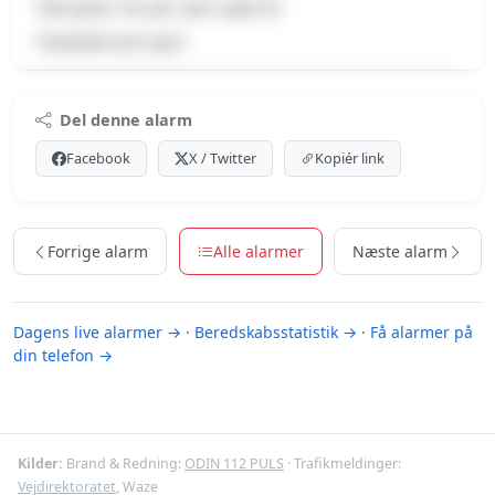
Tabt gods, Pas på, Spor spærret
Træstykke på vejen
Premium indhold
Del denne alarm
Log ind med Premium for at se meldingen og kortet.
Facebook
X / Twitter
Kopiér link
Se Premium-muligheder
Forrige alarm
Alle alarmer
Næste alarm
Dagens live alarmer →
·
Beredskabsstatistik →
·
Få alarmer på
din telefon →
Kilder:
Brand & Redning:
ODIN 112 PULS
· Trafikmeldinger:
Vejdirektoratet
, Waze